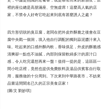
史，不論是熟識的老饕客，或是慕名而來的新朋友，店
裡的座位總是高朋滿座、空無虛席！這麼高人氣的店
家，不禁令人好奇它吃起來到底有甚麼誘人之處？
四方形切狀的臭豆腐，老闆在把外皮炸酥脆之後會在豆
腐中央戳一個洞，填入他自行調配的獨到蒜泥醬汁來入
味。吃起來的口感外酥內軟，香味俱足，外皮的酥脆感
清爽卻一點也不油膩，內部則保留軟綿多汁的原汁口
感，令人吃完還想再來一盤！值得一提的是，這區區一
間小吃店裡，竟然也提供免費飲料及湯品供賓客自行取
用，服務做的十分周到。下次來到中華路夜市，不妨來
品嘗這間聞名已久的正宗美食店家！
[圖/文 劉妙琪]