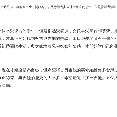
當時只有18歲的高中生，開始有了以後想靠古典吉他當飯吃的想法，但是嘗試過後卻
一個不愛練習的學生，但是卻熱愛表演，喜歡享受舞台和掌聲。
，才真正開始找到對古典吉他的熱誠。田口尋夢老師有一個40~
過熟悉團隊生活，與大家培養兄弟姊妹的情感，才開始對自己的
，現在才知道是為自己，也希望將古典吉他的美介紹給更多台灣
真正認識古典吉他的歷史的人不多，希望透過『加一吉他』五個
表演廳。