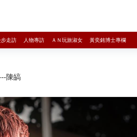
漫步走訪
人物專訪
ＡＮ玩旅淑女
黃奕銘博士專欄
--陳皜