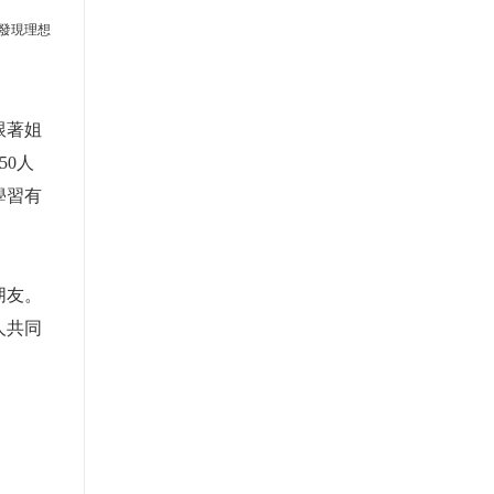
發現理想
跟著姐
50人
學習有
朋友。
人共同